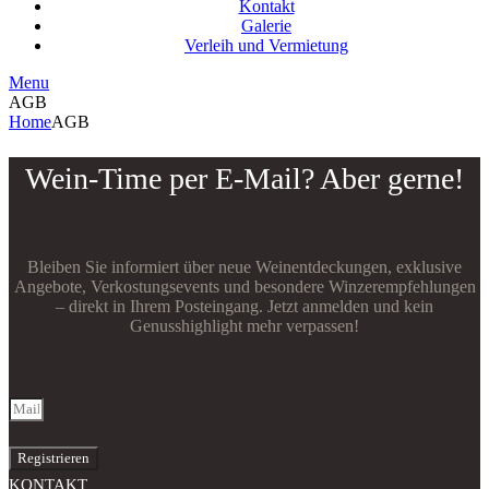
Kontakt
Galerie
Verleih und Vermietung
Menu
AGB
Home
AGB
Wein-Time per E-Mail? Aber gerne!
Bleiben Sie informiert über neue Weinentdeckungen, exklusive
Angebote, Verkostungsevents und besondere Winzerempfehlungen
– direkt in Ihrem Posteingang. Jetzt anmelden und kein
Genusshighlight mehr verpassen!
Registrieren
KONTAKT