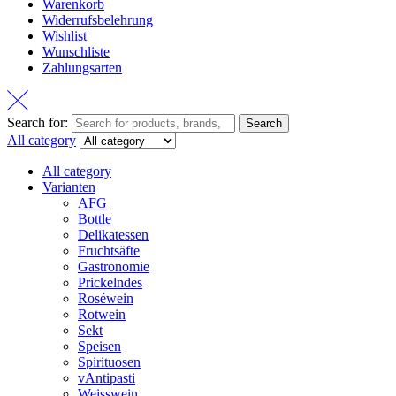
Warenkorb
Widerrufsbelehrung
Wishlist
Wunschliste
Zahlungsarten
Search for:
Search
All category
All category
Varianten
AFG
Bottle
Delikatessen
Fruchtsäfte
Gastronomie
Prickelndes
Roséwein
Rotwein
Sekt
Speisen
Spirituosen
vAntipasti
Weisswein