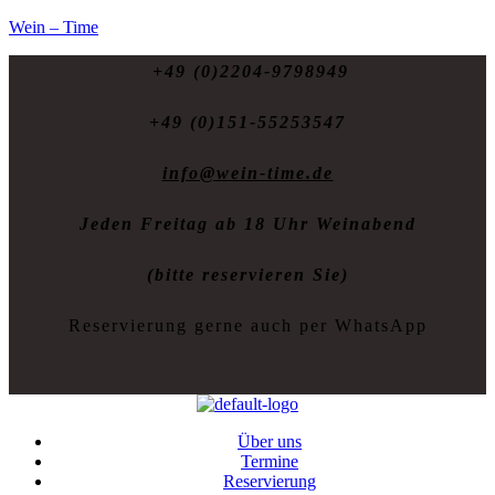
Wein – Time
+49 (0)2204-9798949
+49 (0)151-55253547
info@wein-time.de
Jeden Freitag ab 18 Uhr Weinabend
(bitte reservieren Sie)
Reservierung gerne auch per WhatsApp
Über uns
Termine
Reservierung