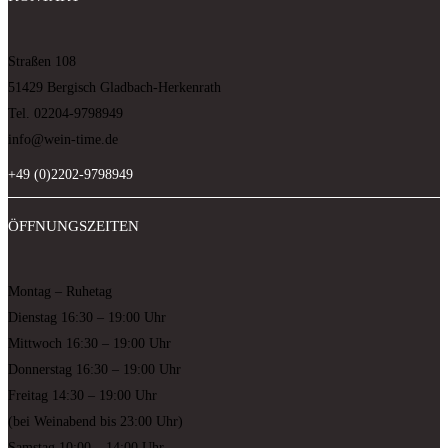
Straßen 108
51429 Bergisch Gladbach-Herkenrath
Tel.
02204-
9798949
info@wein-time.de
+49 (0)2202-9798949
ÖFFNUNGSZEITEN
Montag – Ruhetag
Dienstag 16:30 – 19:00 Uhr
Mittwoch 16:30 – 19:00 Uhr
Donnerstag 16:30 – 19:00 Uhr
Freitag 14:30 – 19:00 Uhr
(bei Weinabend bis 23:00 Uhr)
Samstag 10:00 – 14:00 Uhr